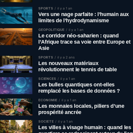
SPORTS
il y a 1 an
Vers une nage parfaite : l’humain aux
limites de l’hydrodynamisme
GÉOPOLITIQUE
il y a 1 an
Le corridor néo-saharien : quand
l’Afrique trace sa voie entre Europe et
Asie
SPORTS
il y a 2 ans
Les nouveaux matériaux
révolutionnent le tennis de table
SCIENCES
il y a 1 an
Les bulles quantiques ont-elles
remplacé les bases de données ?
ÉCONOMIE
il y a 1 an
Les monnaies locales, piliers d’une
prospérité ancrée
SOCIÉTÉ
il y a 1 an
Les villes à visage humain : quand les