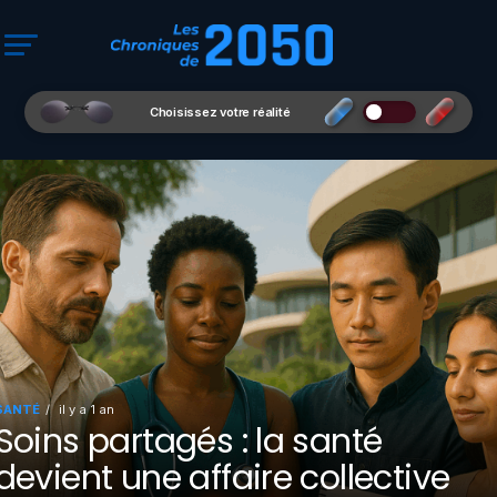
Choisissez votre réalité
SANTÉ
il y a 1 an
Soins partagés : la santé
devient une affaire collective