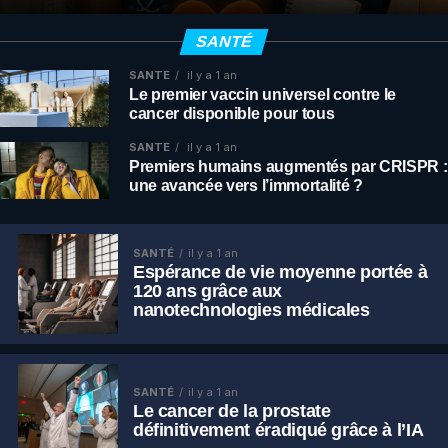
SANTÉ
SANTÉ
il y a 1 an
Le premier vaccin universel contre le
cancer disponible pour tous
SANTÉ
il y a 1 an
Premiers humains augmentés par CRISPR :
une avancée vers l’immortalité ?
SANTÉ
il y a 1 an
Espérance de vie moyenne portée à
120 ans grâce aux
nanotechnologies médicales
SANTÉ
il y a 1 an
Le cancer de la prostate
définitivement éradiqué grâce à l’IA