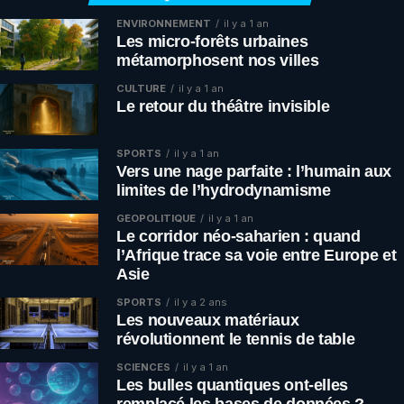
ENVIRONNEMENT
il y a 1 an
Les micro-forêts urbaines
métamorphosent nos villes
CULTURE
il y a 1 an
Le retour du théâtre invisible
SPORTS
il y a 1 an
Vers une nage parfaite : l’humain aux
limites de l’hydrodynamisme
GÉOPOLITIQUE
il y a 1 an
Le corridor néo-saharien : quand
l’Afrique trace sa voie entre Europe et
Asie
SPORTS
il y a 2 ans
Les nouveaux matériaux
révolutionnent le tennis de table
SCIENCES
il y a 1 an
Les bulles quantiques ont-elles
remplacé les bases de données ?