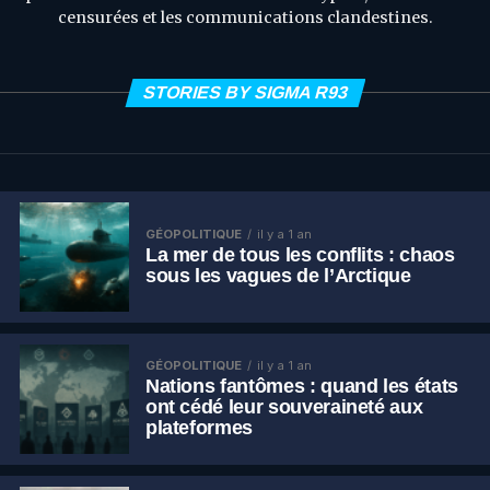
censurées et les communications clandestines.
STORIES BY SIGMA R93
GÉOPOLITIQUE
il y a 1 an
La mer de tous les conflits : chaos
sous les vagues de l’Arctique
GÉOPOLITIQUE
il y a 1 an
Nations fantômes : quand les états
ont cédé leur souveraineté aux
plateformes