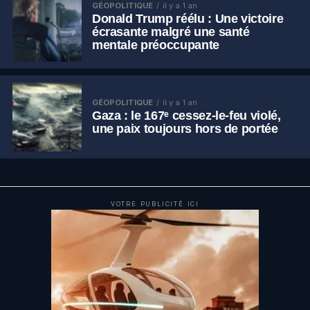
GÉOPOLITIQUE
il y a 1 an
Donald Trump réélu : Une victoire
écrasante malgré une santé
mentale préoccupante
GÉOPOLITIQUE
il y a 1 an
Gaza : le 167ᵉ cessez-le-feu violé,
une paix toujours hors de portée
VOTRE PUBLICITÉ ICI