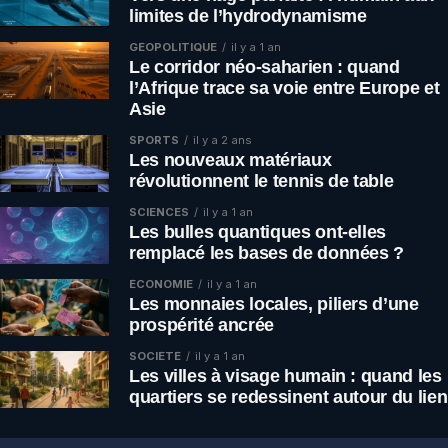
limites de l’hydrodynamisme
GÉOPOLITIQUE
il y a 1 an
Le corridor néo-saharien : quand
l’Afrique trace sa voie entre Europe et
Asie
SPORTS
il y a 2 ans
Les nouveaux matériaux
révolutionnent le tennis de table
SCIENCES
il y a 1 an
Les bulles quantiques ont-elles
remplacé les bases de données ?
ÉCONOMIE
il y a 1 an
Les monnaies locales, piliers d’une
prospérité ancrée
SOCIÉTÉ
il y a 1 an
Les villes à visage humain : quand les
quartiers se redessinent autour du lien