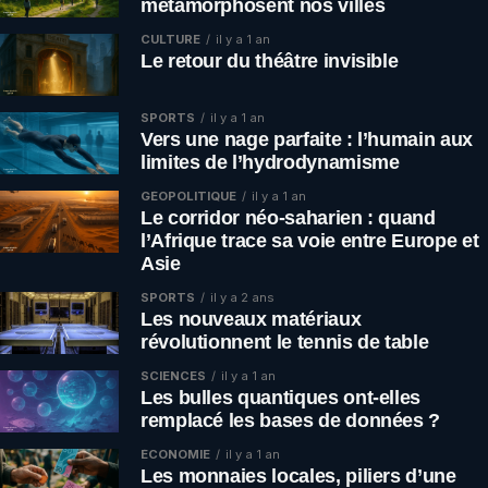
métamorphosent nos villes
CULTURE
il y a 1 an
Le retour du théâtre invisible
SPORTS
il y a 1 an
Vers une nage parfaite : l’humain aux
limites de l’hydrodynamisme
GÉOPOLITIQUE
il y a 1 an
Le corridor néo-saharien : quand
l’Afrique trace sa voie entre Europe et
Asie
SPORTS
il y a 2 ans
Les nouveaux matériaux
révolutionnent le tennis de table
SCIENCES
il y a 1 an
Les bulles quantiques ont-elles
remplacé les bases de données ?
ÉCONOMIE
il y a 1 an
Les monnaies locales, piliers d’une