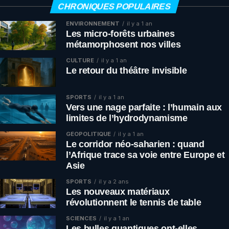
CHRONIQUES POPULAIRES
ENVIRONNEMENT
il y a 1 an
Les micro-forêts urbaines
métamorphosent nos villes
CULTURE
il y a 1 an
Le retour du théâtre invisible
SPORTS
il y a 1 an
Vers une nage parfaite : l’humain aux
limites de l’hydrodynamisme
GÉOPOLITIQUE
il y a 1 an
Le corridor néo-saharien : quand
l’Afrique trace sa voie entre Europe et
Asie
SPORTS
il y a 2 ans
Les nouveaux matériaux
révolutionnent le tennis de table
SCIENCES
il y a 1 an
Les bulles quantiques ont-elles